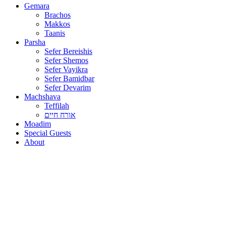
Gemara
Brachos
Makkos
Taanis
Parsha
Sefer Bereishis
Sefer Shemos
Sefer Vayikra
Sefer Bamidbar
Sefer Devarim
Machshava
Teffilah
אורח חיים
Moadim
Special Guests
About