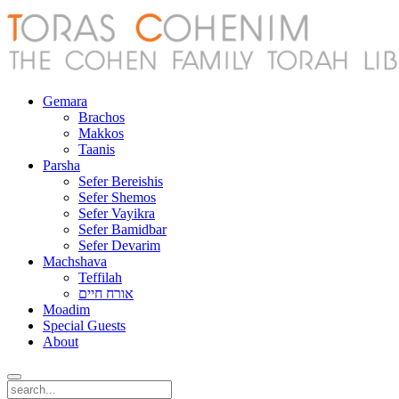
Gemara
Brachos
Makkos
Taanis
Parsha
Sefer Bereishis
Sefer Shemos
Sefer Vayikra
Sefer Bamidbar
Sefer Devarim
Machshava
Teffilah
אורח חיים
Moadim
Special Guests
About