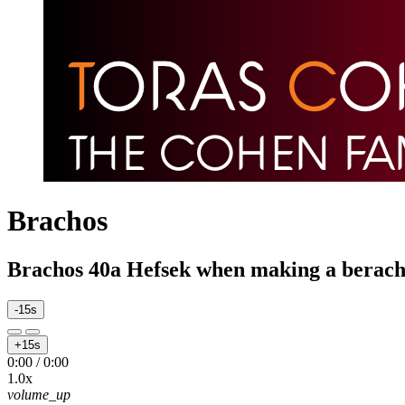
Brachos
Brachos 40a Hefsek when making a beracha
-15s
+15s
0:00
/
0:00
1.0x
volume_up