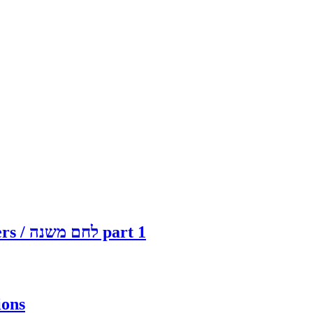
Brachos 38b Holding bread with all 10 fingers / לחם משנה part 1
ions