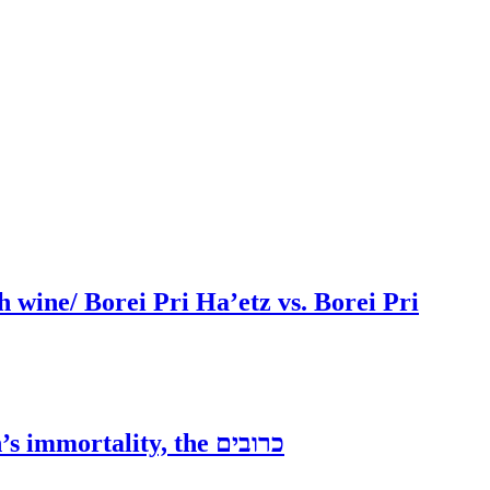
wine/ Borei Pri Ha’etz vs. Borei Pri
Brachos 40a גן עדו: fruits, knowledge, man’s immortality, the כרובים