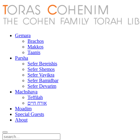
Gemara
Brachos
Makkos
Taanis
Parsha
Sefer Bereishis
Sefer Shemos
Sefer Vayikra
Sefer Bamidbar
Sefer Devarim
Machshava
Teffilah
אורח חיים
Moadim
Special Guests
About